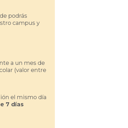
nde podrás
uestro campus y
ente a un mes de
olar (valor entre
sión el mismo día
e 7 días